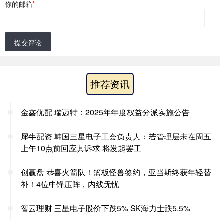
你的邮箱
*
提交评论
推荐资讯
金鑫优配 瑞迈特：2025年年度权益分派实施公告
犀牛配资 韩国三星电子工会负责人：若管理层未在周五
上午10点前回应其诉求 将发起罢工
创赢盘 恭喜火箭队！篮板怪兽签约，亚当斯终获年轻替
补！4位中锋压阵，内线无忧
智云理财 三星电子股价下跌5% SK海力士跌5.5%