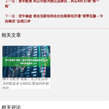
上一篇：
贵丰配资 风云升级为独立品牌后，风云A9L打响“第一
枪”
下一篇：
宏牛操盘 塔吉克斯坦和吉尔吉斯斯坦开通“塔季瓦隆－卡
拉梅克”边境口岸
相关文章
擒牛宝配资 视频｜亚沙会运动
员村配套多元&#32;赛场内外都
精彩
相关评论