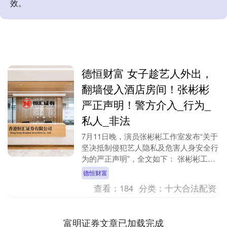
效。
德恒财富 女子趁艺人外出，
翻墙侵入酒店房间！张彬彬
严正声明！警方介入_行为_
私人_非法
7月11日晚，演员张彬彬工作室发布“关于
坚决抵制侵犯艺人隐私及危害人身安全行
为的严正声明”，全文如下： 张彬彬工作
室现就近日发生的严重侵犯张彬彬个人隐
德恒财富
私及人身安....
查看：
184
分类：
十大合法配资
富明证券文章已加载完成