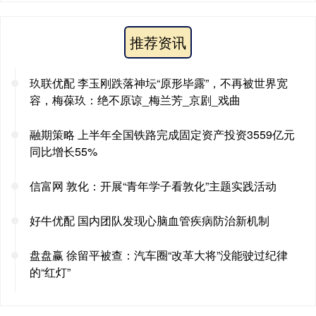
推荐资讯
玖联优配 李玉刚跌落神坛“原形毕露”，不再被世界宽
容，梅葆玖：绝不原谅_梅兰芳_京剧_戏曲
融期策略 上半年全国铁路完成固定资产投资3559亿元
同比增长55%
信富网 敦化：开展“青年学子看敦化”主题实践活动
好牛优配 国内团队发现心脑血管疾病防治新机制
盘盘赢 徐留平被查：汽车圈“改革大将”没能驶过纪律
的“红灯”