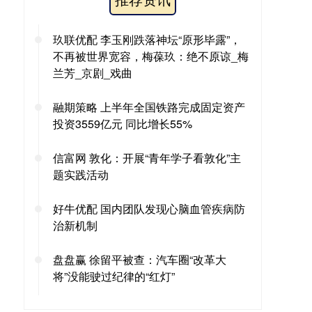
玖联优配 李玉刚跌落神坛“原形毕露”，
不再被世界宽容，梅葆玖：绝不原谅_梅
兰芳_京剧_戏曲
融期策略 上半年全国铁路完成固定资产
投资3559亿元 同比增长55%
信富网 敦化：开展“青年学子看敦化”主
题实践活动
好牛优配 国内团队发现心脑血管疾病防
治新机制
盘盘赢 徐留平被查：汽车圈“改革大
将”没能驶过纪律的“红灯”